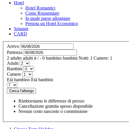
Hotel
Hotel Romantici
Come Risparmiare
In quale paese alloggiare
Prenota un Hotel Economico
Spiagge
CARD
Arrivo
Partenza
2
adulto
adulti
it
/
- 0
bambino
bambini
Notti:
1
Camere:
1
Adulti
Bambini
Camere
Età bambino
Età bambini
Cerca l'albergo
Rimborsiamo le differenze di prezzo
Cancellazione gratuita spesso disponibile
Nessun costo nascosto o commissione