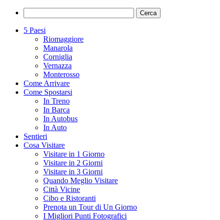
5 Paesi
Riomaggiore
Manarola
Corniglia
Vernazza
Monterosso
Come Arrivare
Come Spostarsi
In Treno
In Barca
In Autobus
In Auto
Sentieri
Cosa Visitare
Visitare in 1 Giorno
Visitare in 2 Giorni
Visitare in 3 Giorni
Quando Meglio Visitare
Città Vicine
Cibo e Ristoranti
Prenota un Tour di Un Giorno
I Migliori Punti Fotografici