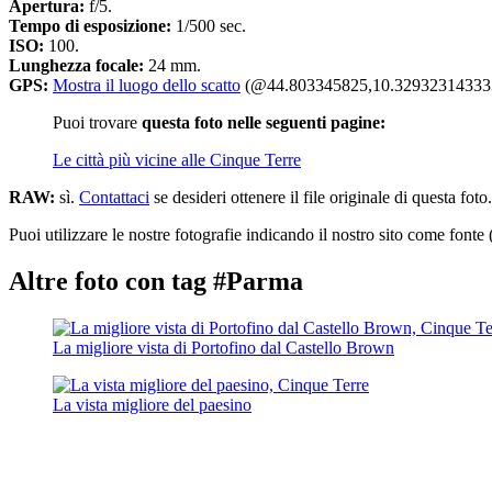
Apertura:
f/5.
Tempo di esposizione:
1/500 sec.
ISO:
100.
Lunghezza focale:
24 mm.
GPS:
Mostra il luogo dello scatto
(@44.803345825,10.32932314333
Puoi trovare
questa foto nelle seguenti pagine:
Le città più vicine alle Cinque Terre
RAW:
sì.
Contattaci
se desideri ottenere il file originale di questa foto.
Puoi utilizzare le nostre fotografie indicando il nostro sito come fonte 
Altre foto con tag #Parma
La migliore vista di Portofino dal Castello Brown
La vista migliore del paesino