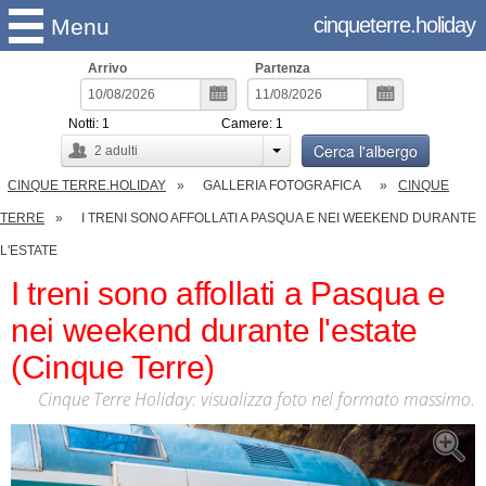
cinqueterre.holiday
Menu
Arrivo
Partenza
Notti:
1
Camere:
1
Cerca l'albergo
2
adulti
CINQUE TERRE.HOLIDAY
GALLERIA FOTOGRAFICA
CINQUE
TERRE
I TRENI SONO AFFOLLATI A PASQUA E NEI WEEKEND DURANTE
L'ESTATE
I treni sono affollati a Pasqua e
nei weekend durante l'estate
(Cinque Terre)
Cinque Terre Holiday: visualizza foto nel formato massimo.