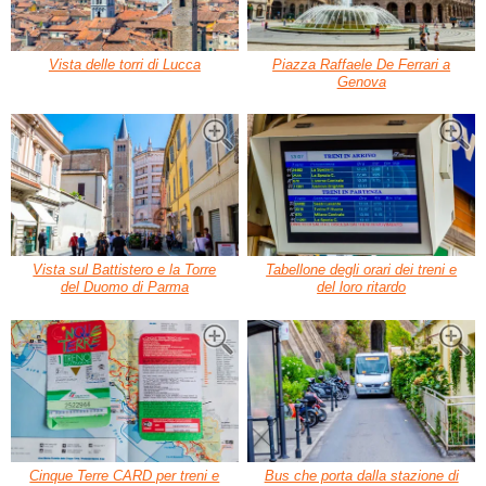
Vista delle torri di Lucca
Piazza Raffaele De Ferrari a
Genova
Vista sul Battistero e la Torre
Tabellone degli orari dei treni e
del Duomo di Parma
del loro ritardo
Cinque Terre CARD per treni e
Bus che porta dalla stazione di