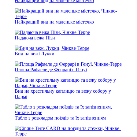
Найкращий вид на маленьке містечко
Найкращий вид на маленьке містечко
Падаюча вежа Пізи
Вид на вежі Лукки
Площа Рафаеле де Феррарі в Генуї
Вид на хрестильну каплицю та вежу собору у
Пармі
Табло з розкладом поїздів та їх запізненням