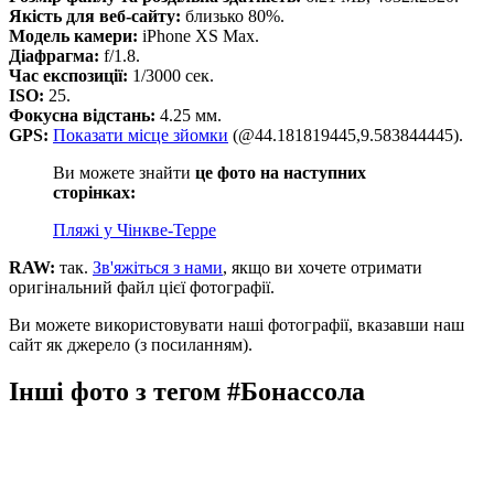
Якість для веб-сайту:
близько 80%.
Модель камери:
iPhone XS Max.
Діафрагма:
f/1.8.
Час експозиції:
1/3000 сек.
ISO:
25.
Фокусна відстань:
4.25 мм.
GPS:
Показати місце зйомки
(@44.181819445,9.583844445).
Ви можете знайти
це фото на наступних
сторінках:
Пляжі у Чінкве-Терре
RAW:
так.
Зв'яжіться з нами
, якщо ви хочете отримати
оригінальний файл цієї фотографії.
Ви можете використовувати наші фотографії, вказавши наш
сайт як джерело (з посиланням).
Інші фото з тегом #Бонассола