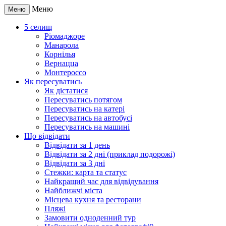
Меню
Меню
5 селищ
Ріомаджоре
Манарола
Корнілья
Вернацца
Монтероссо
Як пересуватись
Як дістатися
Пересуватись потягом
Пересуватись на катері
Пересуватись на автобусі
Пересуватись на машині
Що відвідати
Відвідати за 1 день
Відвідати за 2 дні (приклад подорожі)
Відвідати за 3 дні
Стежки: карта та статус
Найкращий час для відвідування
Найближчі міста
Місцева кухня та ресторани
Пляжі
Замовити одноденний тур