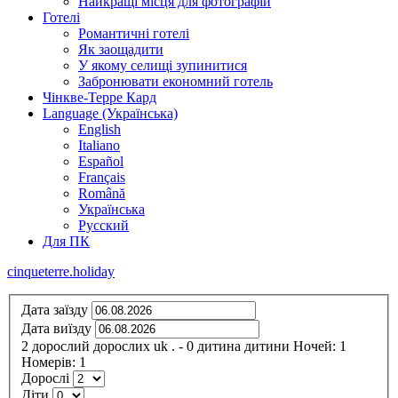
Найкращі місця для фотографій
Готелі
Романтичні готелі
Як заощадити
У якому селищі зупинитися
Забронювати економний готель
Чінкве-Терре Кард
Language (Українська)
English
Italiano
Español
Français
Română
Українська
Русский
Для ПК
cinqueterre.holiday
Дата заїзду
Дата виїзду
2
дорослий
дорослих
uk
.
- 0
дитина
дитини
Ночей:
1
Номерів:
1
Дорослі
Діти