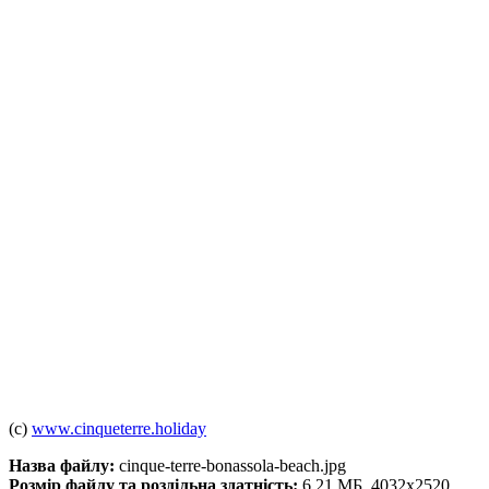
(c)
www.cinqueterre.holiday
Назва файлу:
cinque-terre-bonassola-beach.jpg
Розмір файлу та роздільна здатність:
6.21 МБ, 4032x2520.