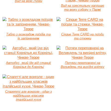
Вид на вежі Лукки
Вид на хрестильну каплицю
та вежу собору у Пармі
Табло з розкладом поїздів та
Cinque Terre CARD на поїзди
їх запізненням
та стежки
Автобус, який їде від станції
Потяги переповнені на
Корнілья до Корнільї
Великдень та вихідні влітку
Спагетті але вонголе - один з
найбільших класиків
італійської кухні