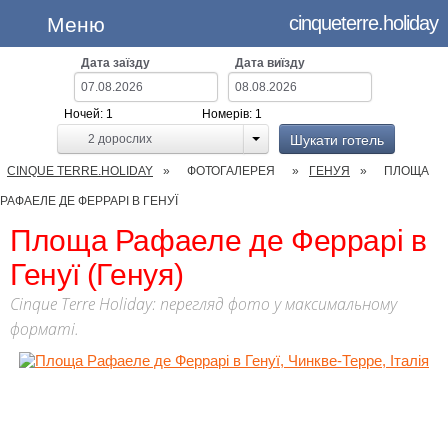
cinqueterre.holiday
Меню
Дата заїзду
Дата виїзду
Ночей:
1
Номерів:
1
Шукати готель
2
дорослих
CINQUE TERRE.HOLIDAY
ФОТОГАЛЕРЕЯ
ГЕНУЯ
ПЛОЩА
РАФАЕЛЕ ДЕ ФЕРРАРІ В ГЕНУЇ
Площа Рафаеле де Феррарі в
Генуї (Генуя)
Cinque Terre Holiday: перегляд фото у максимальному
форматі.