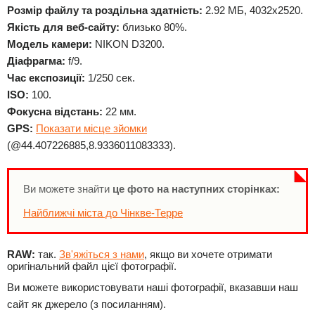
Розмір файлу та роздільна здатність:
2.92 МБ, 4032x2520.
Якість для веб-сайту:
близько 80%.
Модель камери:
NIKON D3200.
Діафрагма:
f/9.
Час експозиції:
1/250 сек.
ISO:
100.
Фокусна відстань:
22 мм.
GPS:
Показати місце зйомки
(@44.407226885,8.9336011083333).
Ви можете знайти
це фото на наступних сторінках:
Найближчі міста до Чінкве-Терре
RAW:
так.
Зв'яжіться з нами
, якщо ви хочете отримати
оригінальний файл цієї фотографії.
Ви можете використовувати наші фотографії, вказавши наш
сайт як джерело (з посиланням).