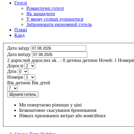
Готелі
Романтичні готелі
Як заощадити
У якому селищі зупинитися
Забронювати економний готель
Пляжі
Кард
Дата заїзду
Дата виїзду
2
дорослий
дорослих
uk
.
- 0
дитина
дитини
Ночей:
1
Номерів
Дорослі
Діти
Номери
Вік дитини
Вік дітей
Шукати готель
Ми повертаємо різницю у ціні
Безкоштовне скасування бронювання
Ніяких прихованих витрат або комісійних