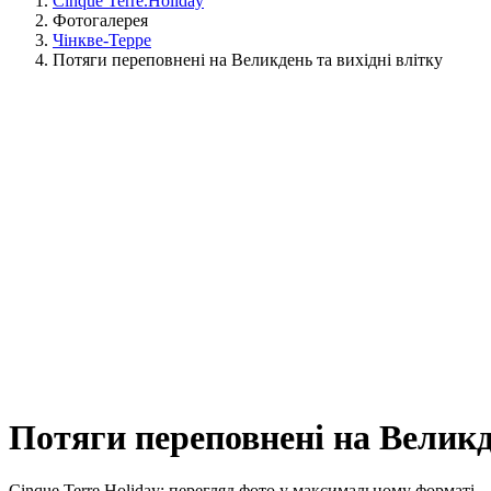
Cinque Terre.Holiday
Фотогалерея
Чінкве-Терре
Потяги переповнені на Великдень та вихідні влітку
Потяги переповнені на Великде
Cinque Terre Holiday: перегляд фото у максимальному форматі.