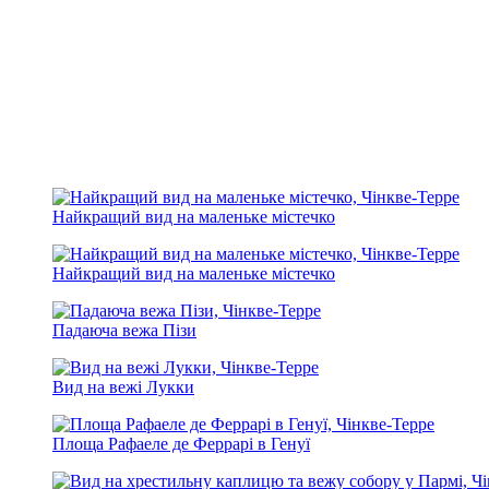
Найкращий вид на маленьке містечко
Найкращий вид на маленьке містечко
Падаюча вежа Пізи
Вид на вежі Лукки
Площа Рафаеле де Феррарі в Генуї