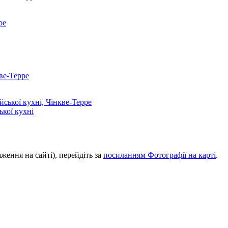
ької кухні
аження на сайті), перейдіть за
посиланням Фотографії на карті
.