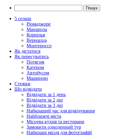
5 селищ
Ріомаджоре
Манарола
Корнілья
Вернацца
Монтероссо
Як дістатися
Як пересуватись
Потягом
Катером
Автобусом
Машиною
Стежки
Що відвідати
Відвідати за 1 день
Відвідати за 2 дні
Відвідати за 3 дні
Найкращий час для відвідування
Найближчі міста
Місцева кухня та ресторани
Замовити одноденний тур
Найкращі місця для фотографій