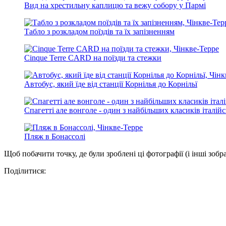
Вид на хрестильну каплицю та вежу собору у Пармі
Табло з розкладом поїздів та їх запізненням
Cinque Terre CARD на поїзди та стежки
Автобус, який їде від станції Корнілья до Корнільї
Спагетті але вонголе - один з найбільших класиків італійс
Пляж в Бонассолі
Щоб побачити точку, де були зроблені ці фотографії (і інші зобр
Поділитися: