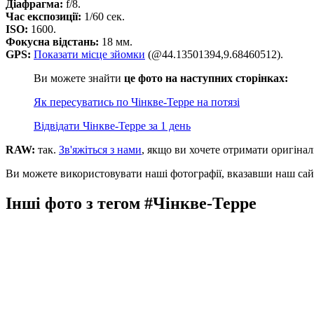
Діафрагма:
f/8.
Час експозиції:
1/60 сек.
ISO:
1600.
Фокусна відстань:
18 мм.
GPS:
Показати місце зйомки
(@44.13501394,9.68460512).
Ви можете знайти
це фото на наступних сторінках:
Як пересуватись по Чінкве-Терре на потязі
Відвідати Чінкве-Терре за 1 день
RAW:
так.
Зв'яжіться з нами
, якщо ви хочете отримати оригінал
Ви можете використовувати наші фотографії, вказавши наш сайт
Інші фото з тегом #Чінкве-Терре