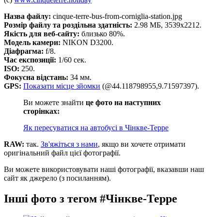
Назва файлу:
cinque-terre-bus-from-corniglia-station.jpg
Розмір файлу та роздільна здатність:
2.98 МБ, 3539x2212.
Якість для веб-сайту:
близько 80%.
Модель камери:
NIKON D3200.
Діафрагма:
f/8.
Час експозиції:
1/60 сек.
ISO:
250.
Фокусна відстань:
34 мм.
GPS:
Показати місце зйомки
(@44.118798955,9.71597397).
Ви можете знайти
це фото на наступних
сторінках:
Як пересуватися на автобусі в Чінкве-Терре
RAW:
так.
Зв'яжіться з нами
, якщо ви хочете отримати
оригінальний файл цієї фотографії.
Ви можете використовувати наші фотографії, вказавши наш
сайт як джерело (з посиланням).
Інші фото з тегом #Чінкве-Терре