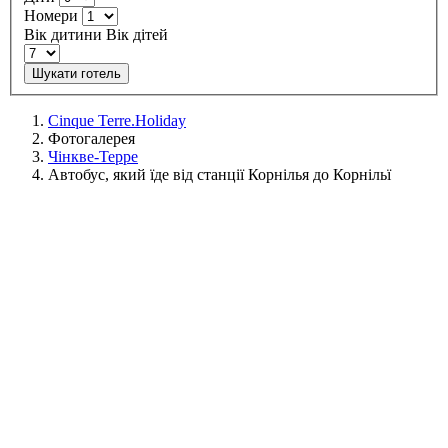
Номери
Вік дитини
Вік дітей
Шукати готель
Cinque Terre.Holiday
Фотогалерея
Чінкве-Терре
Автобус, який їде від станції Корнілья до Корнільї