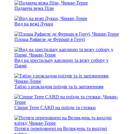
Падаюча вежа Пізи
Вид на вежі Лукки
Площа Рафаеле де Феррарі в Генуї
Вид на хрестильну каплицю та вежу собору у
Пармі
Табло з розкладом поїздів та їх запізненням
Cinque Terre CARD на поїзди та стежки
Потяги переповнені на Великдень та вихідні
влітку