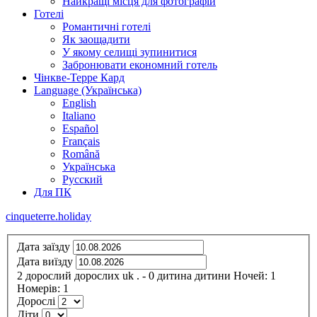
Найкращі місця для фотографій
Готелі
Романтичні готелі
Як заощадити
У якому селищі зупинитися
Забронювати економний готель
Чінкве-Терре Кард
Language (Українська)
English
Italiano
Español
Français
Română
Українська
Русский
Для ПК
cinqueterre.holiday
Дата заїзду
Дата виїзду
2
дорослий
дорослих
uk
.
- 0
дитина
дитини
Ночей:
1
Номерів:
1
Дорослі
Діти