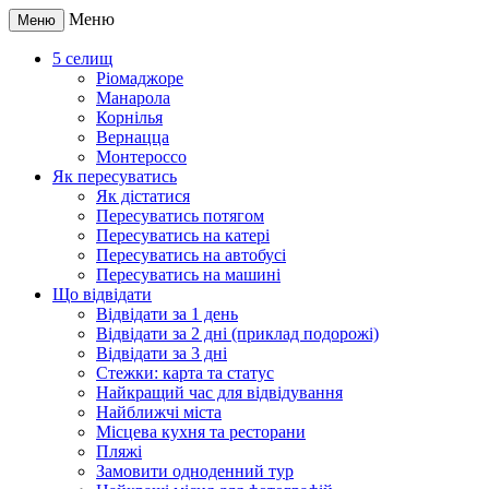
Меню
Меню
5 селищ
Ріомаджоре
Манарола
Корнілья
Вернацца
Монтероссо
Як пересуватись
Як дістатися
Пересуватись потягом
Пересуватись на катері
Пересуватись на автобусі
Пересуватись на машині
Що відвідати
Відвідати за 1 день
Відвідати за 2 дні (приклад подорожі)
Відвідати за 3 дні
Стежки: карта та статус
Найкращий час для відвідування
Найближчі міста
Місцева кухня та ресторани
Пляжі
Замовити одноденний тур