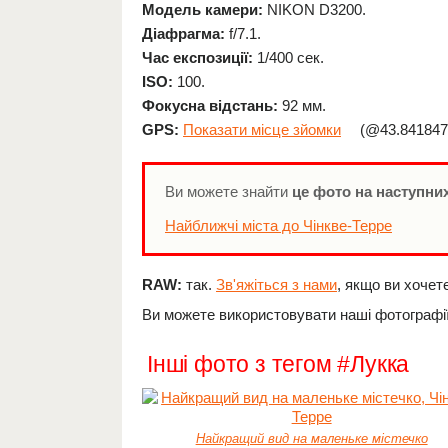
Модель камери:
NIKON D3200.
Діафрагма:
f/7.1.
Час експозиції:
1/400 сек.
ISO:
100.
Фокусна відстань:
92 мм.
GPS:
Показати місце зйомки
(@43.8418476
Ви можете знайти
це фото на наступних
Найближчі міста до Чінкве-Терре
RAW:
так.
Зв'яжіться з нами
, якщо ви хочет
Ви можете використовувати наші фотографії
Інші фото з тегом #Лукка
Найкращий вид на маленьке містечко