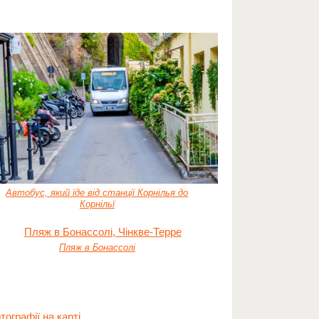
Автобус, який їде від станції Корнілья до
Корнільї
Пляж в Бонассолі
ографії на карті
.