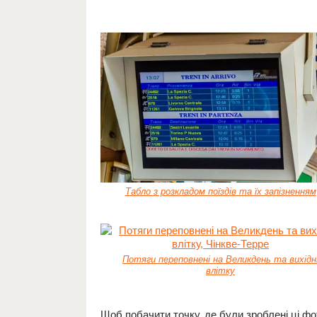
Табло з розкладом поїздів та їх запізненням
Потяги переповнені на Великдень та вихідн
влітку
Щоб побачити точку, де були зроблені ці фот