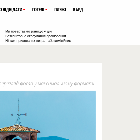
О ВІДВІДАТИ
ГОТЕЛІ
ПЛЯЖІ
КАРД
Ми повертаємо різницю у ціні
Безкоштовне скасування бронювання
Ніяких прихованих витрат або комісійних
: перегляд фото у максимальному форматі.