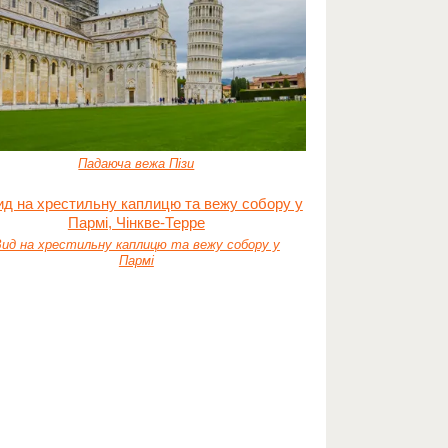
Падаюча вежа Пізи
ид на хрестильну каплицю та вежу собору у
Пармі