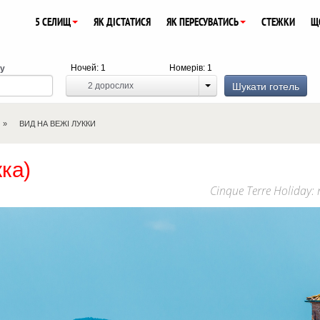
5 СЕЛИЩ
ЯК ДІСТАТИСЯ
ЯК ПЕРЕСУВАТИСЬ
СТЕЖКИ
Щ
Ночей:
1
Номерів:
1
ду
Шукати готель
2
дорослих
ВИД НА ВЕЖІ ЛУККИ
кка)
Cinque Terre Holiday