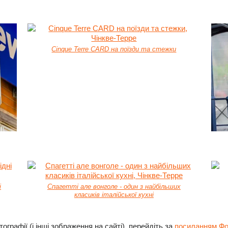
Cinque Terre CARD на поїзди та стежки
і
Спагетті але вонголе - один з найбільших
класиків італійської кухні
ографії (і інші зображення на сайті), перейдіть за
посиланням Фот