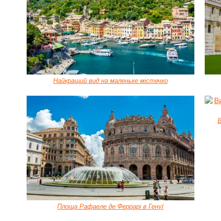
Найкращий вид на маленьке містечко
В
Площа Рафаеле де Феррарі в Генуї