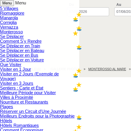
Menu
Menu
Du
Au
5 Villages
Riomaggiore
Manarola
Corniglia
Vernazza
Monterosso
Se Déplacer
Comment S'y Rendre
Se Déplacer en Train
Se Déplacer en Bateau
Se Déplacer en Bus
Se Déplacer en Voiture
Que Visiter
Visiter en 1 Jour
CINQUE TERRE.HOLIDAY
GALLERIE PHOTO
MONTEROSSO AL MARE
Visiter en 2 Jours (Exemple de
Voyage)
Visiter en 3 Jours
Sentiers : Carte et État
Meilleure Période pour Visiter
Villes à Proximité
Nourriture et Restaurants
Plages
Réserver un Circuit d'Une Journée
Meilleurs Endroits pour la Photographie
Hôtels
Hôtels Romantiques
Comment Économiser