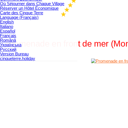
Où Séjourner dans Chaque Village
Réserver un Hôtel Économique
Carte des Cinque Terre
Language (Français)
English
Italiano
Español
Français
Română
Promenade en front de mer (Mon
Українська
Русский
Version Bureau
cinqueterre.holiday