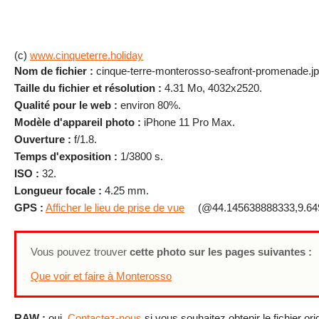
(c)
www.cinqueterre.holiday
Nom de fichier :
cinque-terre-monterosso-seafront-promenade.j
Taille du fichier et résolution :
4.31 Mo, 4032x2520.
Qualité pour le web :
environ 80%.
Modèle d'appareil photo :
iPhone 11 Pro Max.
Ouverture :
f/1.8.
Temps d'exposition :
1/3800 s.
ISO :
32.
Longueur focale :
4.25 mm.
GPS :
Afficher le lieu de prise de vue
(@44.145638888333,9.64
Vous pouvez trouver
cette photo sur les pages suivantes :
Que voir et faire à Monterosso
RAW :
oui.
Contactez-nous
si vous souhaitez obtenir le fichier ori