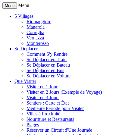
Menu
Menu
5 Villages
Riomaggiore
Manarola
Corniglia
Vernazza
Monterosso
Se Déplacer
Comment S'y Rendre
Se Déplacer en Train
Se Déplacer en Bateau
Se Déplacer en Bus
Se Déplacer en Voiture
Que Visiter
Visiter en 1 Jour
Visiter en 2 Jours (Exemple de Voyage)
Visiter en 3 Jours
Sentiers : Carte et État
Meilleure Période pour Visiter
Villes à Proximité
Nourriture et Restaurants
Plages
Réserver un Circuit d'Une Journée