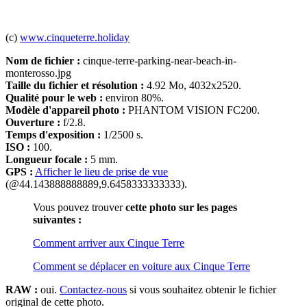
(c)
www.cinqueterre.holiday
Nom de fichier :
cinque-terre-parking-near-beach-in-
monterosso.jpg
Taille du fichier et résolution :
4.92 Mo, 4032x2520.
Qualité pour le web :
environ 80%.
Modèle d'appareil photo :
PHANTOM VISION FC200.
Ouverture :
f/2.8.
Temps d'exposition :
1/2500 s.
ISO :
100.
Longueur focale :
5 mm.
GPS :
Afficher le lieu de prise de vue
(@44.143888888889,9.6458333333333).
Vous pouvez trouver
cette photo sur les pages
suivantes :
Comment arriver aux Cinque Terre
Comment se déplacer en voiture aux Cinque Terre
RAW :
oui.
Contactez-nous
si vous souhaitez obtenir le fichier
original de cette photo.