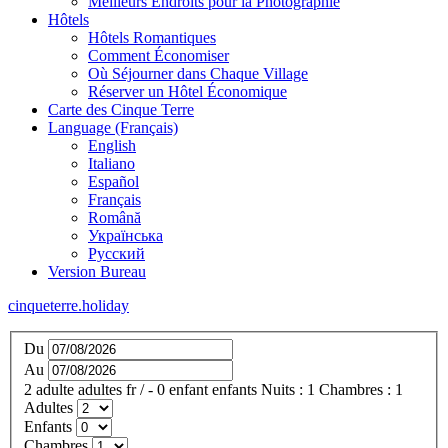
Meilleurs Endroits pour la Photographie
Hôtels
Hôtels Romantiques
Comment Économiser
Où Séjourner dans Chaque Village
Réserver un Hôtel Économique
Carte des Cinque Terre
Language (Français)
English
Italiano
Español
Français
Română
Українська
Русский
Version Bureau
cinqueterre.holiday
Du
Au
2
adulte
adultes
fr
/
- 0
enfant
enfants
Nuits :
1
Chambres :
1
Adultes
Enfants
Chambres