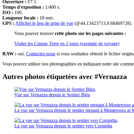
Ouverture :
f/7.1.
Temps d'exposition :
1/400 s.
ISO :
100.
Longueur focale :
18 mm.
GPS :
Afficher le lieu de prise de vue
(@44.13423713,9.68469728).
Vous pouvez trouver
cette photo sur les pages suivantes :
Visiter les Cinque Terre en 2 jours (exemple de voyage)
RAW :
oui.
Contactez-nous
si vous souhaitez obtenir le fichier origin
Vous pouvez utiliser nos photographies en indiquant notre site comme 
Autres photos étiquetées avec #Vernazza
Vue sur Vernazza depuis le Sentier Bleu
La vue sur Vernazza depuis le sentier menant à Monterosso al 
La vue sur Vernazza depuis le sentier vers Corniglia