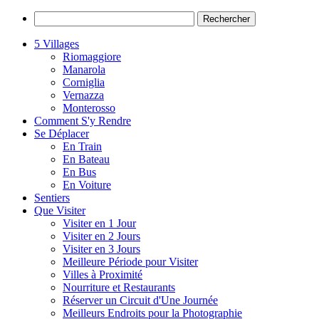
5 Villages
Riomaggiore
Manarola
Corniglia
Vernazza
Monterosso
Comment S'y Rendre
Se Déplacer
En Train
En Bateau
En Bus
En Voiture
Sentiers
Que Visiter
Visiter en 1 Jour
Visiter en 2 Jours
Visiter en 3 Jours
Meilleure Période pour Visiter
Villes à Proximité
Nourriture et Restaurants
Réserver un Circuit d'Une Journée
Meilleurs Endroits pour la Photographie