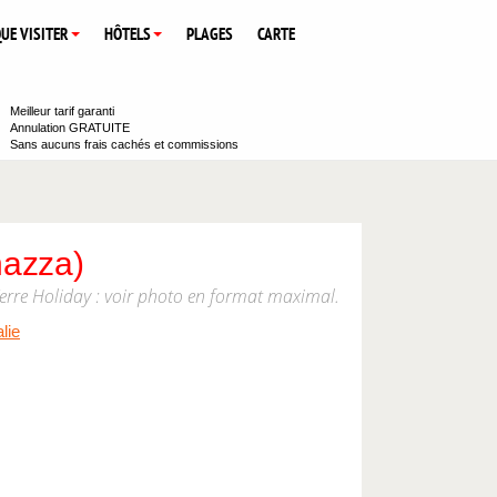
UE VISITER
HÔTELS
PLAGES
CARTE
Meilleur tarif garanti
Annulation GRATUITE
Sans aucuns frais cachés et commissions
nazza)
erre Holiday : voir photo en format maximal.