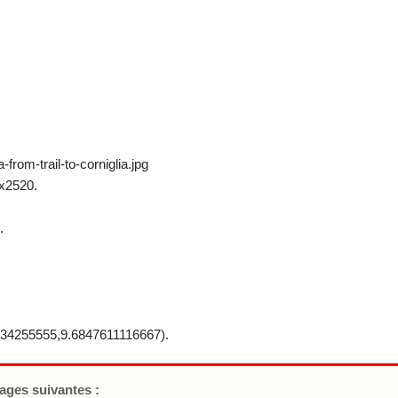
from-trail-to-corniglia.jpg
x2520.
.
34255555,9.6847611116667).
pages suivantes :