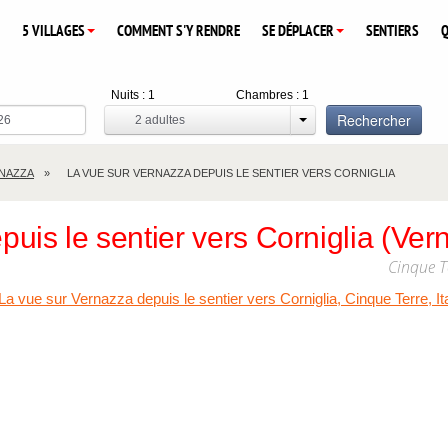
5 VILLAGES
COMMENT S'Y RENDRE
SE DÉPLACER
SENTIERS
Q
Nuits :
1
Chambres :
1
Rechercher
2
adultes
NAZZA
LA VUE SUR VERNAZZA DEPUIS LE SENTIER VERS CORNIGLIA
uis le sentier vers Corniglia (Ver
Cinque T