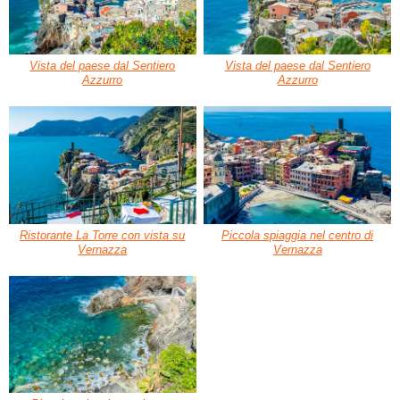
Vista del paese dal Sentiero
Vista del paese dal Sentiero
Azzurro
Azzurro
Ristorante La Torre con vista su
Piccola spiaggia nel centro di
Vernazza
Vernazza