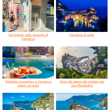
Ascensore nella stazione di
Vernazza di notte
Vernazza
Spuntino economico a Vernazza
Vista del paese dal sentiero per
seduti sul molo
San Bernardino