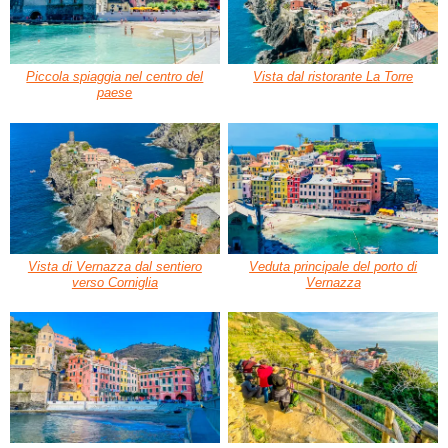
Piccola spiaggia nel centro del
Vista dal ristorante La Torre
paese
Vista di Vernazza dal sentiero
Veduta principale del porto di
verso Corniglia
Vernazza