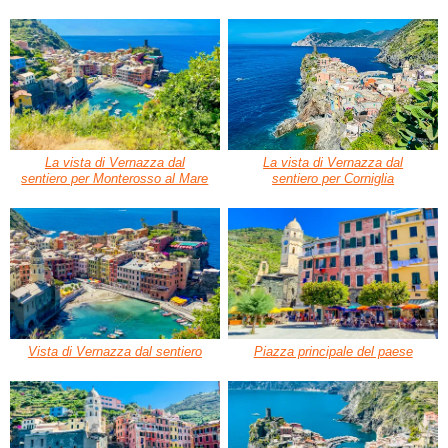
La vista di Vernazza dal
La vista di Vernazza dal
sentiero per Monterosso al Mare
sentiero per Corniglia
Vista di Vernazza dal sentiero
Piazza principale del paese