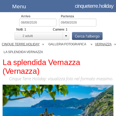
cinqueterre.holiday
Menu
Arrivo
Partenza
Notti:
1
Camere:
1
Cerca l'albergo
2
adulti
CINQUE TERRE.HOLIDAY
GALLERIA FOTOGRAFICA
VERNAZZA
LA SPLENDIDA VERNAZZA
La splendida Vernazza
(Vernazza)
Cinque Terre Holiday: visualizza foto nel formato massimo.