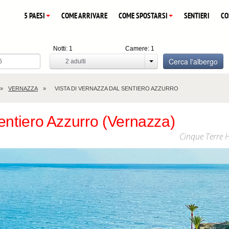
5 PAESI
COME ARRIVARE
COME SPOSTARSI
SENTIERI
CO
Notti:
1
Camere:
1
Cerca l'albergo
2
adulti
VERNAZZA
VISTA DI VERNAZZA DAL SENTIERO AZZURRO
entiero Azzurro (Vernazza)
Cinque Terre 