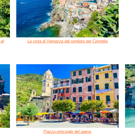
 al
La vista di Vernazza dal sentiero per Corniglia
Piazza principale del paese