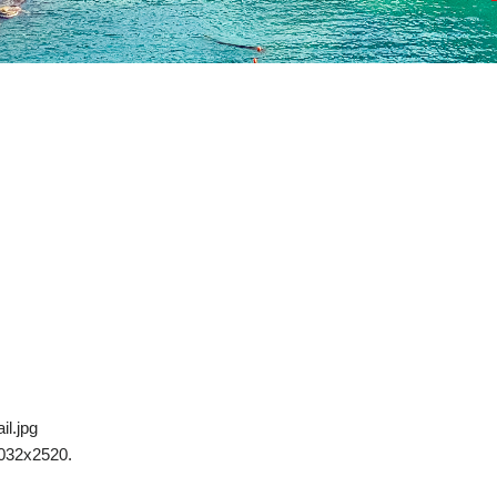
il.jpg
032x2520.