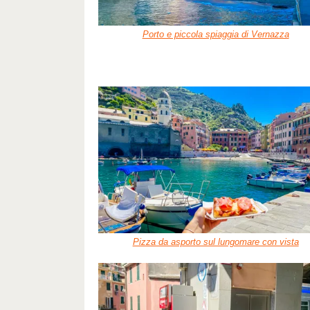
Porto e piccola spiaggia di Vernazza
Pizza da asporto sul lungomare con vista