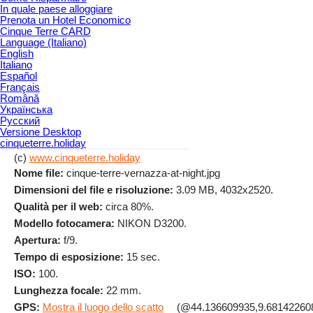
In quale paese alloggiare
Prenota un Hotel Economico
Cinque Terre CARD
Language (Italiano)
English
Italiano
Español
Français
Română
Українська
Русский
Versione Desktop
cinqueterre.holiday
(c)
www.cinqueterre.holiday
Nome file:
cinque-terre-vernazza-at-night.jpg
Dimensioni del file e risoluzione:
3.09 MB, 4032x2520.
Qualità per il web:
circa 80%.
Modello fotocamera:
NIKON D3200.
Apertura:
f/9.
Tempo di esposizione:
15 sec.
ISO:
100.
Lunghezza focale:
22 mm.
GPS:
Mostra il luogo dello scatto
(@44.136609935,9.68142260