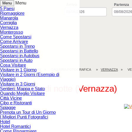
Menu
Menu
Arrivo
Partenza
5 Paesi
Riomaggiore
Manarola
Corniglia
Vernazza
Monterosso
Come Spostarsi
Come Arrivare
Spostarsi in Treno
Spostarsi in Battello
Spostarsi in Autobus
Spostarsi in Auto
Cosa Visitare
Visitare in 1 Giorno
CINQUE TERRE.HOLIDAY
GALLERIA FOTOGRAFICA
VERNAZZA
VE
Visitare in 2 Giorni (Esempio di
Viaggio)
Visitare in 3 Giorni
Vernazza di notte (Vernazza)
Sentieri: Mappa e Stato
Quando Meglio Visitare
Città Vicine
Cibo e Ristoranti
Spiagge
Prenota un Tour di Un Giorno
I Migliori Punti Fotografici
Hotel
Hotel Romantici
Come Risparmiare