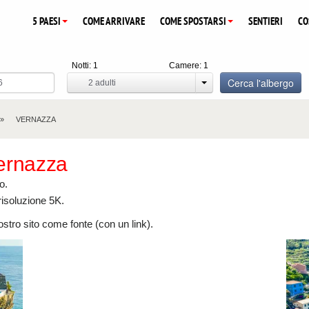
5 PAESI
COME ARRIVARE
COME SPOSTARSI
SENTIERI
CO
Notti:
1
Camere:
1
Cerca l'albergo
2
adulti
VERNAZZA
Vernazza
o.
 risoluzione 5K.
nostro sito come fonte (con un link).