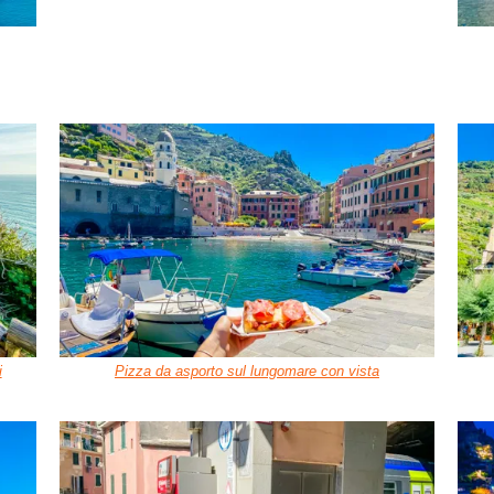
i
Pizza da asporto sul lungomare con vista