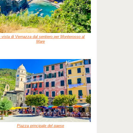
 vista di Vernazza dal sentiero per Monterosso al
Mare
Piazza principale del paese