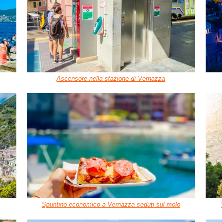
Ascensore nella stazione di Vernazza
Spuntino economico a Vernazza seduti sul molo