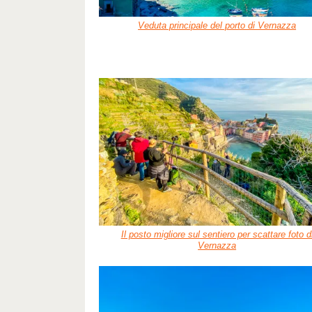
Veduta principale del porto di Vernazza
Il posto migliore sul sentiero per scattare foto d
Vernazza