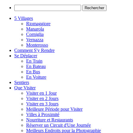
5 Villages
Riomaggiore
Manarola
Corniglia
Vernazza
Monterosso
Comment S'y Rendre
Se Déplacer
En Train
En Bateau
En Bus
En Voiture
Sentiers
Que Visiter
Visiter en 1 Jour
Visiter en 2 Jours
Visiter en 3 Jours
Meilleure Période pour Visiter
Villes à Proximité
Nourriture et Restaurants
Réserver un Circuit d'Une Journée
Meilleurs Endroits pour la Photographie