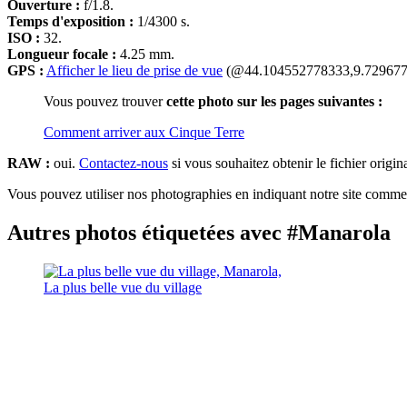
Ouverture :
f/1.8.
Temps d'exposition :
1/4300 s.
ISO :
32.
Longueur focale :
4.25 mm.
GPS :
Afficher le lieu de prise de vue
(@44.104552778333,9.729677
Vous pouvez trouver
cette photo sur les pages suivantes :
Comment arriver aux Cinque Terre
RAW :
oui.
Contactez-nous
si vous souhaitez obtenir le fichier origin
Vous pouvez utiliser nos photographies en indiquant notre site comme 
Autres photos étiquetées avec #Manarola
La plus belle vue du village