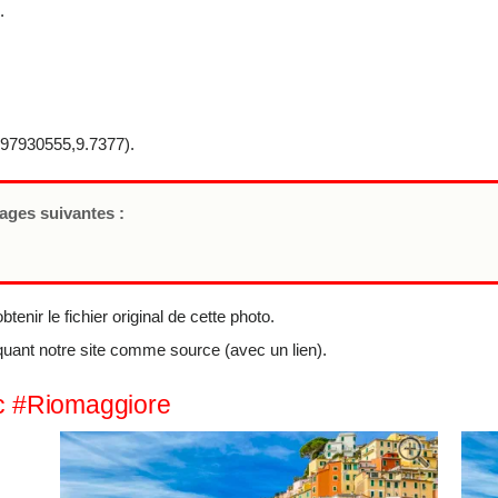
.
97930555,9.7377).
pages suivantes :
tenir le fichier original de cette photo.
quant notre site comme source (avec un lien).
ec #Riomaggiore