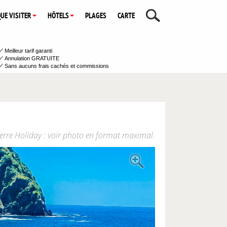
UE VISITER
HÔTELS
PLAGES
CARTE
Meilleur tarif garanti
Annulation GRATUITE
Sans aucuns frais cachés et commissions
erre Holiday : voir photo en format maximal.