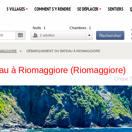
5 VILLAGES
COMMENT S'Y RENDRE
SE DÉPLACER
SENTIERS
Q
Nuits :
1
Chambres :
1
Rechercher
2
adultes
MAGGIORE
DÉBARQUEMENT DU BATEAU À RIOMAGGIORE
au à Riomaggiore (Riomaggiore)
Cinque T