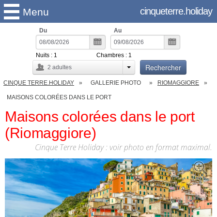
cinqueterre.holiday
Menu
Du
Au
Nuits :
1
Chambres :
1
Rechercher
2
adultes
CINQUE TERRE.HOLIDAY
GALLERIE PHOTO
RIOMAGGIORE
MAISONS COLORÉES DANS LE PORT
Maisons colorées dans le port
(Riomaggiore)
Cinque Terre Holiday : voir photo en format maximal.