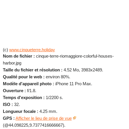
(c)
www.cinqueterre.holiday
Nom de fichier :
cinque-terre-riomaggiore-colorful-houses-
harbor.jpg
Taille du fichier et résolution :
4.52 Mo, 3983x2489.
Qualité pour le web :
environ 80%.
Modèle d'appareil photo :
iPhone 11 Pro Max.
Ouverture :
f/1.8.
Temps d'exposition :
1/2200 s.
ISO :
32.
Longueur focale :
4.25 mm.
GPS :
Afficher le lieu de prise de vue
(@44.098225,9.7377416666667).