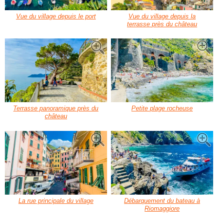
Vue du village depuis le port
Vue du village depuis la
terrasse près du château
Terrasse panoramique près du
Petite plage rocheuse
château
La rue principale du village
Débarquement du bateau à
Riomaggiore