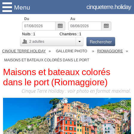
cinqueterre.holiday
Menu
Du
Au
Nuits :
1
Chambres :
1
Rechercher
2
adultes
CINQUE TERRE.HOLIDAY
GALLERIE PHOTO
RIOMAGGIORE
MAISONS ET BATEAUX COLORÉS DANS LE PORT
Maisons et bateaux colorés
dans le port (Riomaggiore)
Cinque Terre Holiday : voir photo en format maximal.