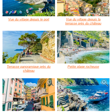
Vue du village depuis le port
Vue du village depuis la
terrasse près du château
Terrasse panoramique près du
Petite plage rocheuse
château