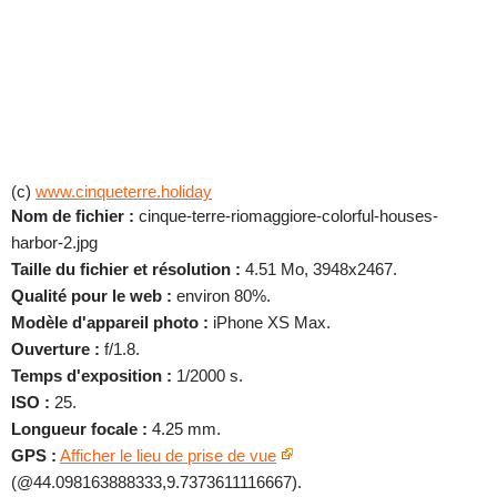
(c)
www.cinqueterre.holiday
Nom de fichier :
cinque-terre-riomaggiore-colorful-houses-
harbor-2.jpg
Taille du fichier et résolution :
4.51 Mo, 3948x2467.
Qualité pour le web :
environ 80%.
Modèle d'appareil photo :
iPhone XS Max.
Ouverture :
f/1.8.
Temps d'exposition :
1/2000 s.
ISO :
25.
Longueur focale :
4.25 mm.
GPS :
Afficher le lieu de prise de vue
(@44.098163888333,9.7373611116667).