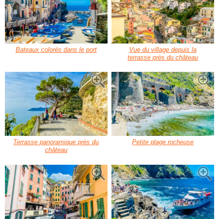
Bateaux colorés dans le port
Vue du village depuis la
terrasse près du château
Terrasse panoramique près du
Petite plage rocheuse
château