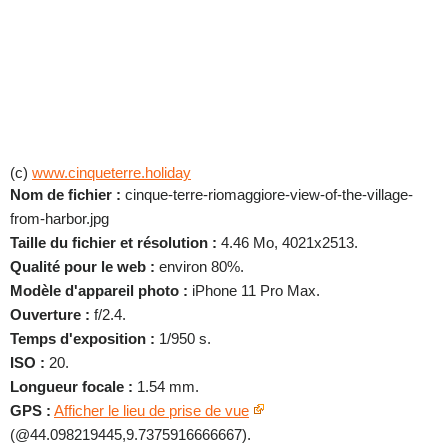
(c)
www.cinqueterre.holiday
Nom de fichier :
cinque-terre-riomaggiore-view-of-the-village-
from-harbor.jpg
Taille du fichier et résolution :
4.46 Mo, 4021x2513.
Qualité pour le web :
environ 80%.
Modèle d'appareil photo :
iPhone 11 Pro Max.
Ouverture :
f/2.4.
Temps d'exposition :
1/950 s.
ISO :
20.
Longueur focale :
1.54 mm.
GPS :
Afficher le lieu de prise de vue
(@44.098219445,9.7375916666667).