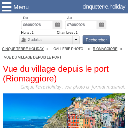
cinqueterre.holiday
Menu
Du
Au
Nuits :
1
Chambres :
1
Rechercher
2
adultes
CINQUE TERRE.HOLIDAY
GALLERIE PHOTO
RIOMAGGIORE
VUE DU VILLAGE DEPUIS LE PORT
Vue du village depuis le port
(Riomaggiore)
Cinque Terre Holiday : voir photo en format maximal.