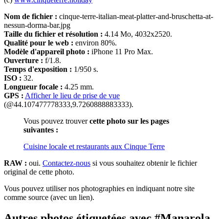
Nom de fichier :
cinque-terre-italian-meat-platter-and-bruschetta-at-
nessun-dorma-bar.jpg
Taille du fichier et résolution :
4.14 Mo, 4032x2520.
Qualité pour le web :
environ 80%.
Modèle d'appareil photo :
iPhone 11 Pro Max.
Ouverture :
f/1.8.
Temps d'exposition :
1/950 s.
ISO :
32.
Longueur focale :
4.25 mm.
GPS :
Afficher le lieu de prise de vue
(@44.107477778333,9.7260888883333).
Vous pouvez trouver
cette photo sur les pages
suivantes :
Cuisine locale et restaurants aux Cinque Terre
RAW :
oui.
Contactez-nous
si vous souhaitez obtenir le fichier
original de cette photo.
Vous pouvez utiliser nos photographies en indiquant notre site
comme source (avec un lien).
Autres photos étiquetées avec #Manarola