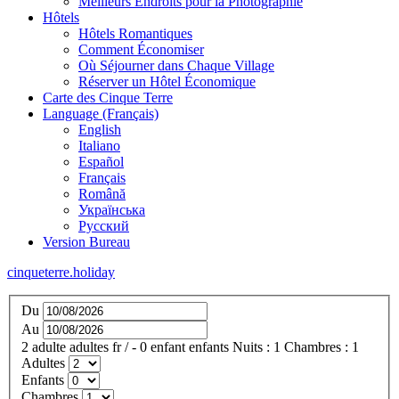
Meilleurs Endroits pour la Photographie
Hôtels
Hôtels Romantiques
Comment Économiser
Où Séjourner dans Chaque Village
Réserver un Hôtel Économique
Carte des Cinque Terre
Language (Français)
English
Italiano
Español
Français
Română
Українська
Русский
Version Bureau
cinqueterre.holiday
Du
Au
2
adulte
adultes
fr
/
- 0
enfant
enfants
Nuits :
1
Chambres :
1
Adultes
Enfants
Chambres