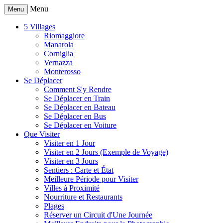
Menu
Menu
5 Villages
Riomaggiore
Manarola
Corniglia
Vernazza
Monterosso
Se Déplacer
Comment S'y Rendre
Se Déplacer en Train
Se Déplacer en Bateau
Se Déplacer en Bus
Se Déplacer en Voiture
Que Visiter
Visiter en 1 Jour
Visiter en 2 Jours (Exemple de Voyage)
Visiter en 3 Jours
Sentiers : Carte et État
Meilleure Période pour Visiter
Villes à Proximité
Nourriture et Restaurants
Plages
Réserver un Circuit d'Une Journée