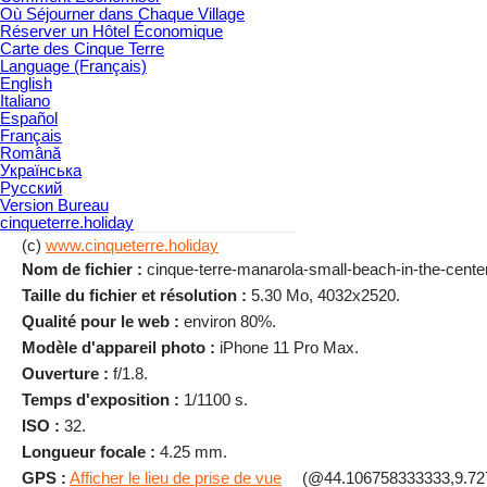
Où Séjourner dans Chaque Village
Réserver un Hôtel Économique
Carte des Cinque Terre
Language (Français)
English
Italiano
Español
Français
Română
Українська
Русский
Version Bureau
cinqueterre.holiday
(c)
www.cinqueterre.holiday
Nom de fichier :
cinque-terre-manarola-small-beach-in-the-center-
Taille du fichier et résolution :
5.30 Mo, 4032x2520.
Qualité pour le web :
environ 80%.
Modèle d'appareil photo :
iPhone 11 Pro Max.
Ouverture :
f/1.8.
Temps d'exposition :
1/1100 s.
ISO :
32.
Longueur focale :
4.25 mm.
GPS :
Afficher le lieu de prise de vue
(@44.106758333333,9.72