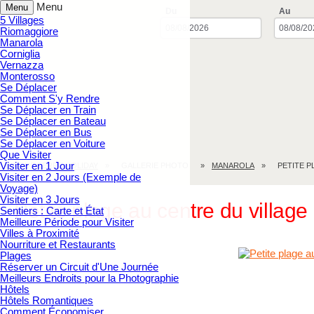
Menu
Menu
Du
Au
5 Villages
Riomaggiore
Manarola
Corniglia
Vernazza
Monterosso
Se Déplacer
Comment S'y Rendre
Se Déplacer en Train
Se Déplacer en Bateau
Se Déplacer en Bus
Se Déplacer en Voiture
Que Visiter
Visiter en 1 Jour
CINQUE TERRE.HOLIDAY
GALLERIE PHOTO
MANAROLA
PETITE P
Visiter en 2 Jours (Exemple de
Voyage)
Visiter en 3 Jours
Petite plage au centre du village
Sentiers : Carte et État
Meilleure Période pour Visiter
Villes à Proximité
Nourriture et Restaurants
Plages
Réserver un Circuit d'Une Journée
Meilleurs Endroits pour la Photographie
Hôtels
Hôtels Romantiques
Comment Économiser