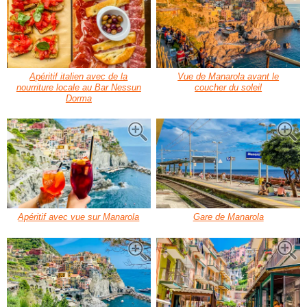
Apéritif italien avec de la
Vue de Manarola avant le
nourriture locale au Bar Nessun
coucher du soleil
Dorma
Apéritif avec vue sur Manarola
Gare de Manarola