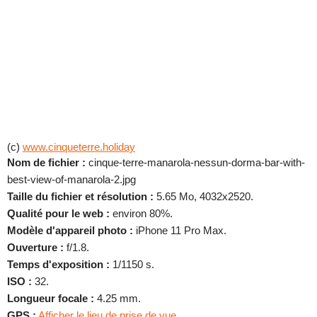
(c)
www.cinqueterre.holiday
Nom de fichier :
cinque-terre-manarola-nessun-dorma-bar-with-
best-view-of-manarola-2.jpg
Taille du fichier et résolution :
5.65 Mo, 4032x2520.
Qualité pour le web :
environ 80%.
Modèle d'appareil photo :
iPhone 11 Pro Max.
Ouverture :
f/1.8.
Temps d'exposition :
1/1150 s.
ISO :
32.
Longueur focale :
4.25 mm.
GPS :
Afficher le lieu de prise de vue