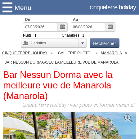
cinqueterre.holiday
Menu
Du
Au
Nuits :
1
Chambres :
1
Rechercher
2
adultes
CINQUE TERRE.HOLIDAY
GALLERIE PHOTO
MANAROLA
BAR NESSUN DORMA AVEC LA MEILLEURE VUE DE MANAROLA
Bar Nessun Dorma avec la
meilleure vue de Manarola
(Manarola)
Cinque Terre Holiday : voir photo en format maximal.