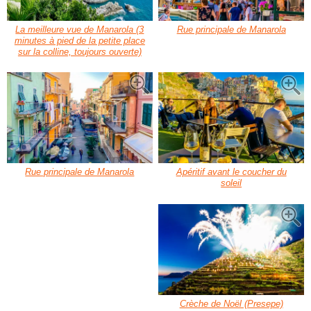
La meilleure vue de Manarola (3
Rue principale de Manarola
minutes à pied de la petite place
sur la colline, toujours ouverte)
Rue principale de Manarola
Apéritif avant le coucher du
soleil
Crèche de Noël (Presepe)