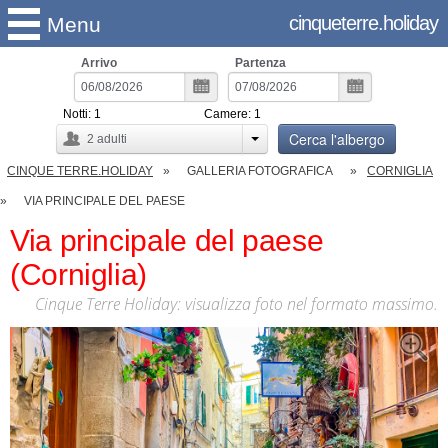
cinqueterre.holiday
Menu
Arrivo
Partenza
Notti:
1
Camere:
1
Cerca l'albergo
2
adulti
CINQUE TERRE.HOLIDAY
GALLERIA FOTOGRAFICA
CORNIGLIA
VIA PRINCIPALE DEL PAESE
Via principale del paese
(Corniglia)
Cinque Terre Holiday: visualizza foto nel formato massimo.