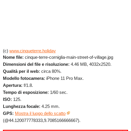
(c)
www.cinqueterre.holiday
Nome file:
cinque-terre-corniglia-main-street-of-village.jpg
Dimensioni del file e risoluzione:
4.46 MB, 4032x2520.
Qualità per il web:
circa 80%.
Modello fotocamera:
iPhone 11 Pro Max.
Apertura:
f/1.8.
Tempo di esposizione:
1/60 sec.
ISO:
125.
Lunghezza focale:
4.25 mm.
GPS:
Mostra il luogo dello scatto
(@44.120077778333,9.7085166666667).