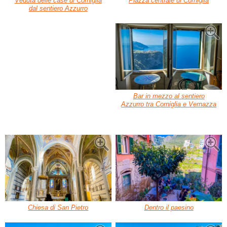
Veduta delle case di Corniglia
Piazza centrale di Corniglia
dal sentiero Azzurro
Bar in mezzo al sentiero
Azzurro tra Corniglia e Vernazza
Chiesa di San Pietro
Dentro il paesino