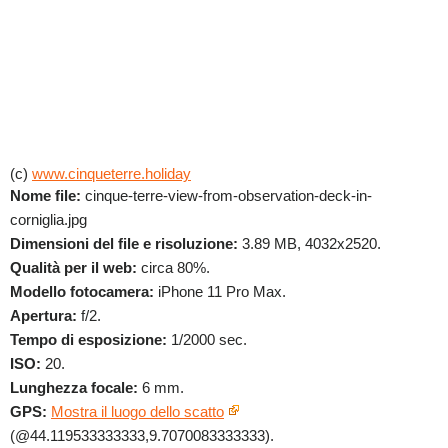
(c)
www.cinqueterre.holiday
Nome file:
cinque-terre-view-from-observation-deck-in-
corniglia.jpg
Dimensioni del file e risoluzione:
3.89 MB, 4032x2520.
Qualità per il web:
circa 80%.
Modello fotocamera:
iPhone 11 Pro Max.
Apertura:
f/2.
Tempo di esposizione:
1/2000 sec.
ISO:
20.
Lunghezza focale:
6 mm.
GPS:
Mostra il luogo dello scatto
(@44.119533333333,9.7070083333333).