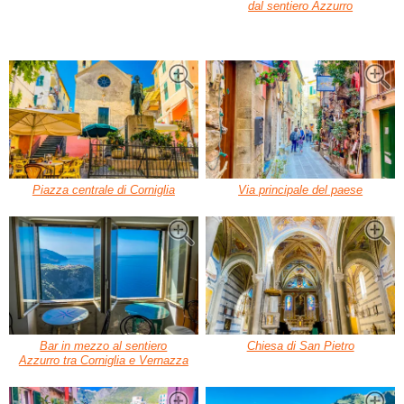
dal sentiero Azzurro
Piazza centrale di Corniglia
Via principale del paese
Bar in mezzo al sentiero
Chiesa di San Pietro
Azzurro tra Corniglia e Vernazza