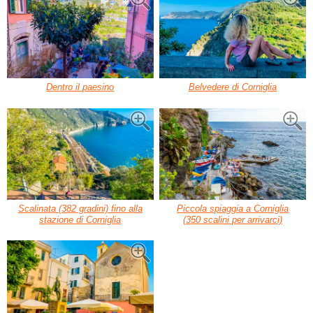
Dentro il paesino
Belvedere di Corniglia
Scalinata (382 gradini) fino alla
Piccola spiaggia a Corniglia
stazione di Corniglia
(350 scalini per arrivarci)