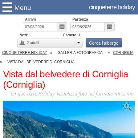
cinqueterre.holiday
Menu
Arrivo
Partenza
Notti:
1
Camere:
1
Cerca l'albergo
2
adulti
CINQUE TERRE.HOLIDAY
GALLERIA FOTOGRAFICA
CORNIGLIA
VISTA DAL BELVEDERE DI CORNIGLIA
Vista dal belvedere di Corniglia
(Corniglia)
Cinque Terre Holiday: visualizza foto nel formato massimo.