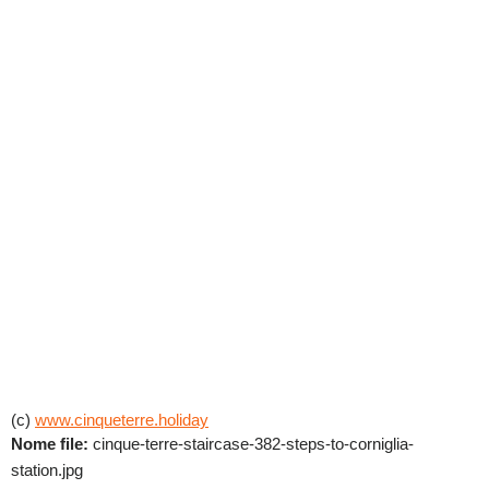
(c)
www.cinqueterre.holiday
Nome file:
cinque-terre-staircase-382-steps-to-corniglia-
station.jpg