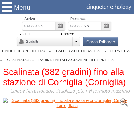
cinqueterre.holiday
Menu
Arrivo
Partenza
Notti:
1
Camere:
1
Cerca l'albergo
2
adulti
CINQUE TERRE.HOLIDAY
GALLERIA FOTOGRAFICA
CORNIGLIA
SCALINATA (382 GRADINI) FINO ALLA STAZIONE DI CORNIGLIA
Scalinata (382 gradini) fino alla
stazione di Corniglia (Corniglia)
Cinque Terre Holiday: visualizza foto nel formato massimo.