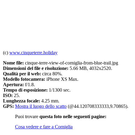
(c)
www.cinqueterre.holiday
Nome file:
cinque-terre-view-of-corniglia-from-blue-trail.jpg
Dimensioni del file e risoluzione:
5.66 MB, 4032x2520.
Qualità per il web:
circa 80%.
Modello fotocamera:
iPhone XS Max.
Apertura:
f/1.8.
Tempo di esposizione:
1/1300 sec.
ISO:
25.
Lunghezza focale:
4.25 mm.
GPS:
Mostra il luogo dello scatto
(@44.120708333333,9.70865).
Puoi trovare
questa foto nelle seguenti pagine:
Cosa vedere e fare a Corniglia