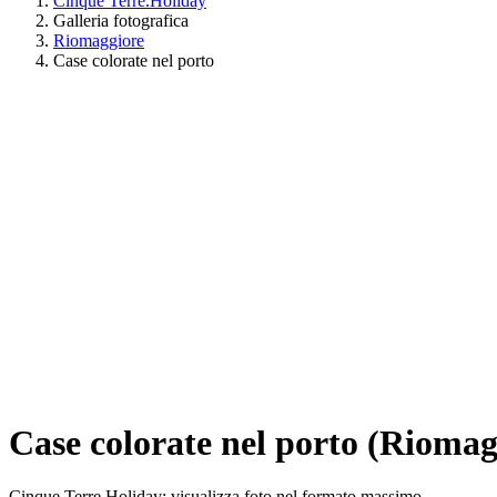
Cinque Terre.Holiday
Galleria fotografica
Riomaggiore
Case colorate nel porto
Case colorate nel porto (Riomag
Cinque Terre Holiday: visualizza foto nel formato massimo.