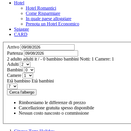
Hotel
Hotel Romantici
Come Risparmiare
In quale paese alloggiare
Prenota un Hotel Economico
Spiagge
CARD
Arrivo
Partenza
2
adulto
adulti
it
/
- 0
bambino
bambini
Notti:
1
Camere:
1
Adulti
Bambini
Camere
Età bambino
Età bambini
Cerca l'albergo
Rimborsiamo le differenze di prezzo
Cancellazione gratuita spesso disponibile
Nessun costo nascosto o commissione