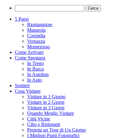
5 Paesi
Riomaggiore
Manarola
Corniglia
Vernazza
Monterosso
Come Arrivare
Come Spostarsi
In Treno
In Barca
In Autobus
In Auto
Sentieri
Cosa Visitare
Visitare in 1 Giorno
Visitare in 2 Giorni
Visitare in 3 Giorni
Quando Meglio Visitare
Città Vicine
Cibo e Ristoranti
Prenota un Tour di Un Giorno
I Migliori Punti Fotografici