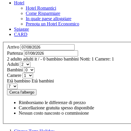
Hotel
Hotel Romantici
Come Risparmiare
In quale paese alloggiare
Prenota un Hotel Economico
Spiagge
CARD
Arrivo
Partenza
2
adulto
adulti
it
/
- 0
bambino
bambini
Notti:
1
Camere:
1
Adulti
Bambini
Camere
Età bambino
Età bambini
Cerca l'albergo
Rimborsiamo le differenze di prezzo
Cancellazione gratuita spesso disponibile
Nessun costo nascosto o commissione