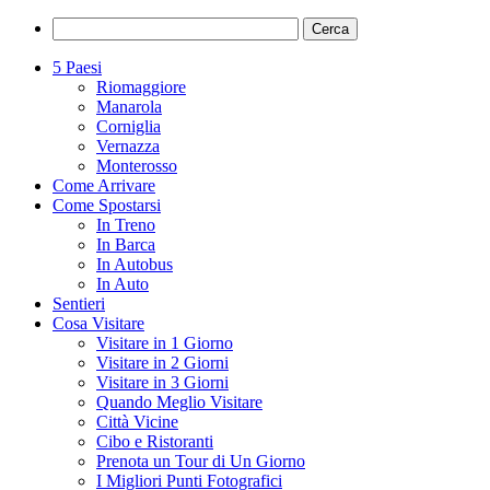
5 Paesi
Riomaggiore
Manarola
Corniglia
Vernazza
Monterosso
Come Arrivare
Come Spostarsi
In Treno
In Barca
In Autobus
In Auto
Sentieri
Cosa Visitare
Visitare in 1 Giorno
Visitare in 2 Giorni
Visitare in 3 Giorni
Quando Meglio Visitare
Città Vicine
Cibo e Ristoranti
Prenota un Tour di Un Giorno
I Migliori Punti Fotografici