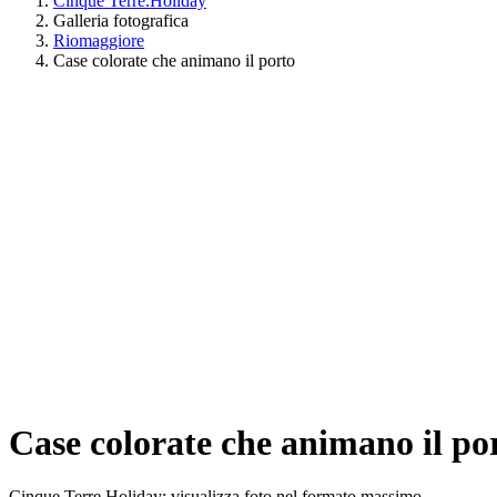
Cinque Terre.Holiday
Galleria fotografica
Riomaggiore
Case colorate che animano il porto
Case colorate che animano il po
Cinque Terre Holiday: visualizza foto nel formato massimo.