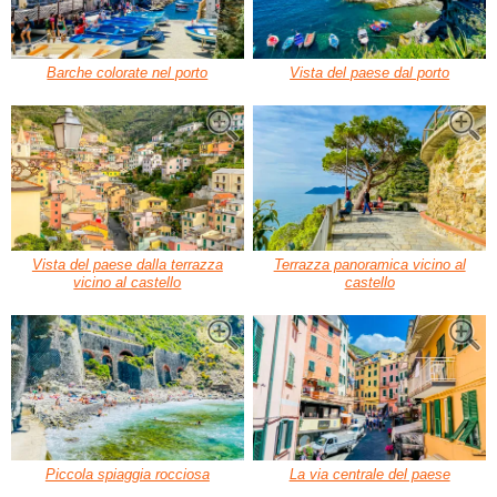
Barche colorate nel porto
Vista del paese dal porto
Vista del paese dalla terrazza
Terrazza panoramica vicino al
vicino al castello
castello
Piccola spiaggia rocciosa
La via centrale del paese