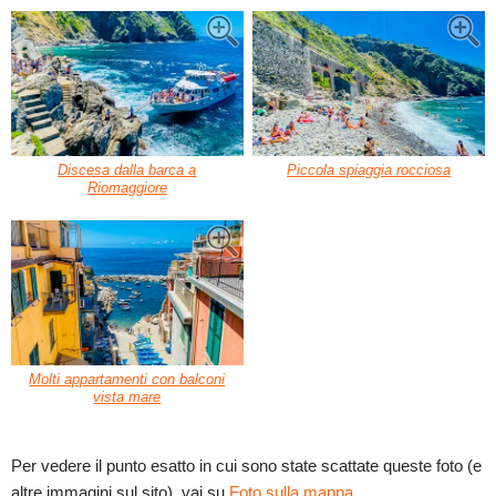
Discesa dalla barca a
Piccola spiaggia rocciosa
Riomaggiore
Molti appartamenti con balconi
vista mare
Per vedere il punto esatto in cui sono state scattate queste foto (e
altre immagini sul sito), vai su
Foto sulla mappa
.