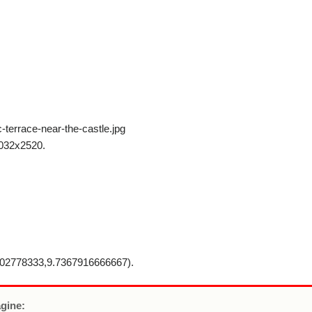
terrace-near-the-castle.jpg
032x2520.
2778333,9.7367916666667).
agine: