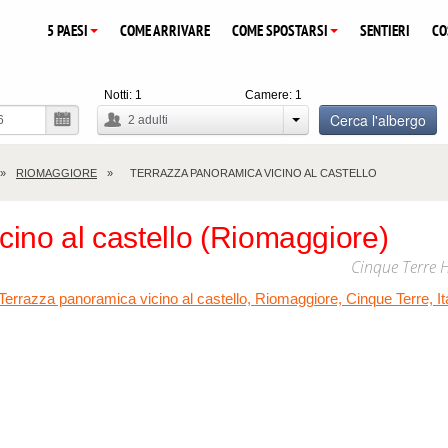
5 PAESI
COME ARRIVARE
COME SPOSTARSI
SENTIERI
CO
Notti:
1
Camere:
1
Cerca l'albergo
2
adulti
RIOMAGGIORE
TERRAZZA PANORAMICA VICINO AL CASTELLO
cino al castello (Riomaggiore)
Cinque Terre 