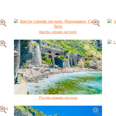
Barche colorate nel porto
o
Piccola spiaggia rocciosa