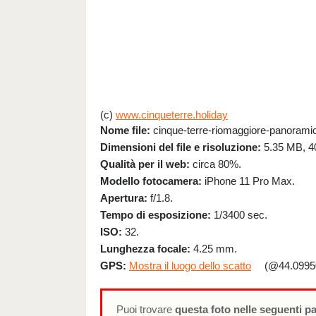
(c)
www.cinqueterre.holiday
Nome file:
cinque-terre-riomaggiore-panoramic-
Dimensioni del file e risoluzione:
5.35 MB, 4
Qualità per il web:
circa 80%.
Modello fotocamera:
iPhone 11 Pro Max.
Apertura:
f/1.8.
Tempo di esposizione:
1/3400 sec.
ISO:
32.
Lunghezza focale:
4.25 mm.
GPS:
Mostra il luogo dello scatto
(@44.09950
Puoi trovare
questa foto nelle seguenti p