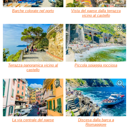
Barche colorate nel porto
Vista del paese dalla terrazza
vicino al castello
Terrazza panoramica vicino al
Piccola spiaggia rocciosa
castello
La via centrale del paese
Discesa dalla barca a
Riomaggiore