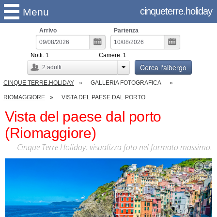
cinqueterre.holiday
Menu
Arrivo
Partenza
Notti:
1
Camere:
1
Cerca l'albergo
2
adulti
CINQUE TERRE.HOLIDAY
GALLERIA FOTOGRAFICA
RIOMAGGIORE
VISTA DEL PAESE DAL PORTO
Vista del paese dal porto
(Riomaggiore)
Cinque Terre Holiday: visualizza foto nel formato massimo.