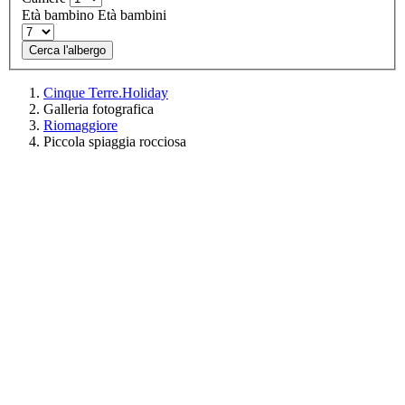
Età bambino
Età bambini
Cerca l'albergo
Cinque Terre.Holiday
Galleria fotografica
Riomaggiore
Piccola spiaggia rocciosa