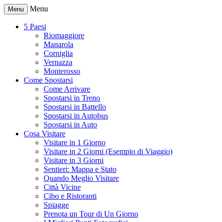
Menu
Menu
5 Paesi
Riomaggiore
Manarola
Corniglia
Vernazza
Monterosso
Come Spostarsi
Come Arrivare
Spostarsi in Treno
Spostarsi in Battello
Spostarsi in Autobus
Spostarsi in Auto
Cosa Visitare
Visitare in 1 Giorno
Visitare in 2 Giorni (Esempio di Viaggio)
Visitare in 3 Giorni
Sentieri: Mappa e Stato
Quando Meglio Visitare
Città Vicine
Cibo e Ristoranti
Spiagge
Prenota un Tour di Un Giorno