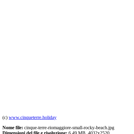
(c)
www.cinqueterre.holiday
Nome file:
cinque-terre-riomaggiore-small-rocky-beach.jpg
Dimensioni del file e risoluzione:
6.49 MB, 4032x2520.