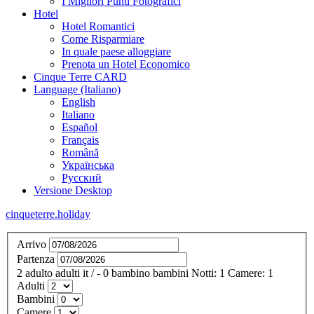
I Migliori Punti Fotografici
Hotel
Hotel Romantici
Come Risparmiare
In quale paese alloggiare
Prenota un Hotel Economico
Cinque Terre CARD
Language (Italiano)
English
Italiano
Español
Français
Română
Українська
Русский
Versione Desktop
cinqueterre.holiday
Arrivo
Partenza
2
adulto
adulti
it
/
- 0
bambino
bambini
Notti:
1
Camere:
1
Adulti
Bambini
Camere