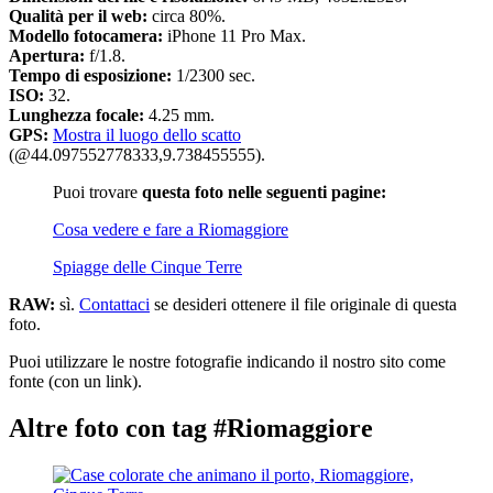
Qualità per il web:
circa 80%.
Modello fotocamera:
iPhone 11 Pro Max.
Apertura:
f/1.8.
Tempo di esposizione:
1/2300 sec.
ISO:
32.
Lunghezza focale:
4.25 mm.
GPS:
Mostra il luogo dello scatto
(@44.097552778333,9.738455555).
Puoi trovare
questa foto nelle seguenti pagine:
Cosa vedere e fare a Riomaggiore
Spiagge delle Cinque Terre
RAW:
sì.
Contattaci
se desideri ottenere il file originale di questa
foto.
Puoi utilizzare le nostre fotografie indicando il nostro sito come
fonte (con un link).
Altre foto con tag #Riomaggiore